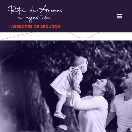
Saltar
al
contenido
no verification casino uk
online casino skrill
top apple pay casino uk
casinos with
pay by phone casino
pay by mobile casino sites uk
no verification casinos
bitcoin casinos uk
top 10 online
no verification casinos
bitcoin casinos uk
top 10 online
online casino paysafecard
pay by phone bill casino
fast
paysafecard casino online
mobile deposit casino
under 1
neteller
online casino that accepts mastercard
casinos
casino europe
pay by phone casino
casino europe
pay by phone casino
payout casino uk
neteller casino online
hour withdrawal casino uk
casinos with neteller
that accept visa
best interac online casino
best eth
casinos in canada
best eth casino canada
casinos that
accepts credit card
no verification slots
harry casino no
deposit bonus
lizaro reviews
non gamstop casinos
paysafe card
casinos not regulated by ukgc
fast
withdrawal casino uk real money