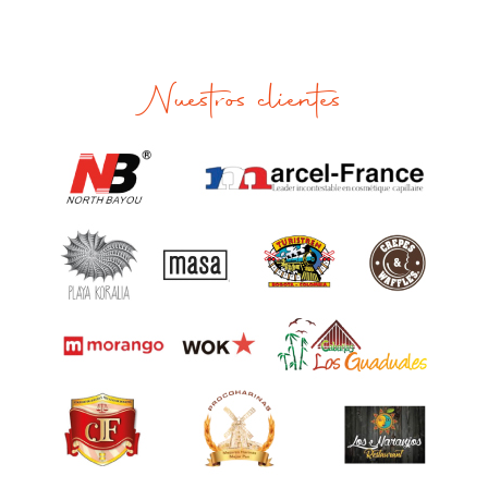
Nuestros clientes