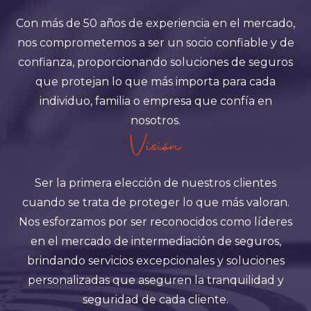
Con más de 50 años de experiencia en el mercado,
nos comprometemos a ser un socio confiable y de
confianza, proporcionando soluciones de seguros
que protejan lo que más importa para cada
individuo, familia o empresa que confía en
nosotros.
Visión
Ser la primera elección de nuestros clientes
cuando se trata de proteger lo que más valoran.
Nos esforzamos por ser reconocidos como líderes
en el mercado de intermediación de seguros,
brindando servicios excepcionales y soluciones
personalizadas que aseguren la tranquilidad y
seguridad de cada cliente.