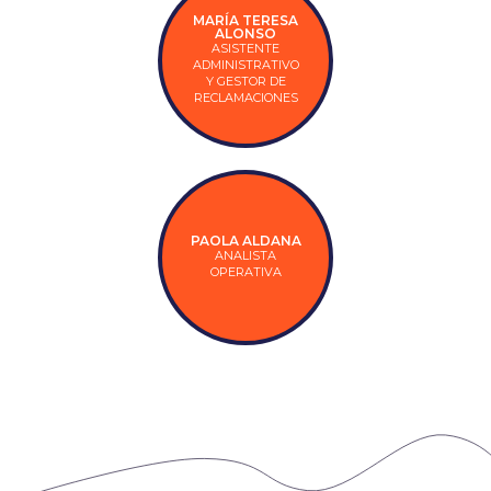
MARÍA TERESA
ALONSO
ASISTENTE
ADMINISTRATIVO
Y GESTOR DE
RECLAMACIONES
PAOLA ALDANA
ANALISTA
OPERATIVA