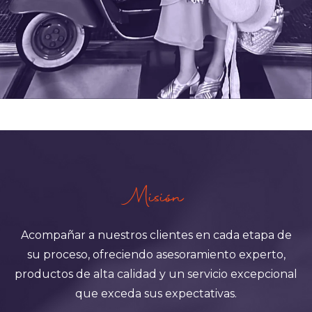
Misión
Acompañar a nuestros clientes en cada etapa de
su proceso, ofreciendo asesoramiento experto,
productos de alta calidad y un servicio excepcional
que exceda sus expectativas.